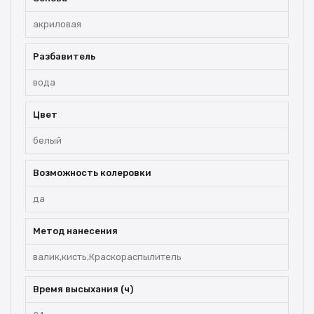
акриловая
Разбавитель
вода
Цвет
белый
Возможность колеровки
да
Метод нанесения
валик,кисть,Краскораспылитель
Время высыхания (ч)